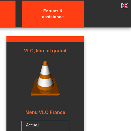
Forums &
assistance
VLC, libre et gratuit
Menu VLC France
Accueil