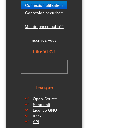
Connexion sécurisée
Mot de passe oublié?
Inscrivez-vous!
Like VLC !
Lexique
Open-Source
Snapcraft
Licence GNU
IPv6
API