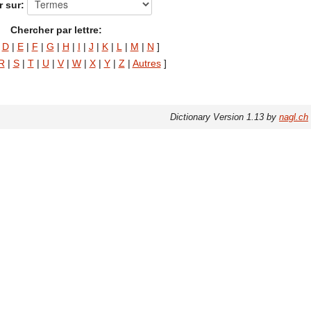
 sur:
Chercher par lettre:
|
D
|
E
|
F
|
G
|
H
|
I
|
J
|
K
|
L
|
M
|
N
]
R
|
S
|
T
|
U
|
V
|
W
|
X
|
Y
|
Z
|
Autres
]
Dictionary Version 1.13 by
nagl.ch