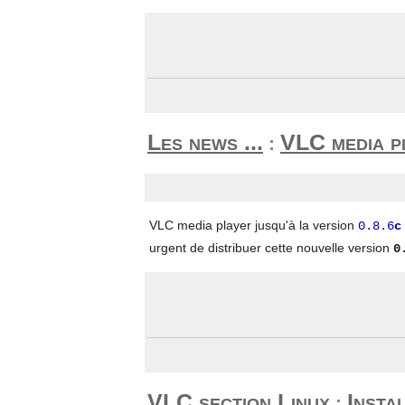
Les news ...
VLC media p
:
VLC media player jusqu'à la version
0.8.6
c
urgent de distribuer cette nouvelle version
0
VLC section Linux
Insta
: