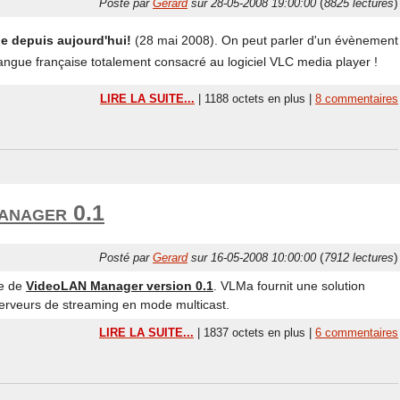
(
)
Posté par
Gerard
sur 28-05-2008 19:00:00
8825 lectures
le depuis aujourd'hui!
(28 mai 2008). On peut parler d'un évènement
langue française totalement consacré au logiciel VLC media player !
LIRE LA SUITE...
| 1188 octets en plus |
8 commentaires
nager 0.1
(
)
Posté par
Gerard
sur 16-05-2008 10:00:00
7912 lectures
ie de
VideoLAN Manager version 0.1
. VLMa fournit une solution
serveurs de streaming en mode multicast.
LIRE LA SUITE...
| 1837 octets en plus |
6 commentaires