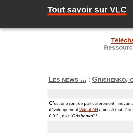
Tout savoir sur VLC
Téléch
Ressource
Les news ...
Grishenko, c'
:
C'
est une rentrée particulièrement innovan
développement
VideoLAN
a bossé tout l'été
0.9.2 , dixit "
Grishenko
" !