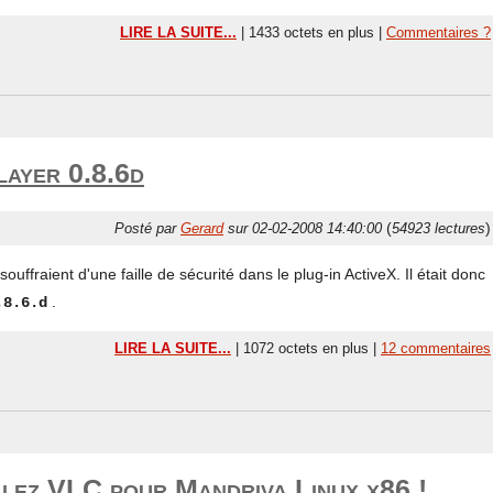
LIRE LA SUITE...
| 1433 octets en plus |
Commentaires ?
layer 0.8.6d
(
)
Posté par
Gerard
sur 02-02-2008 14:40:00
54923 lectures
souffraient d'une faille de sécurité dans le plug-in ActiveX. Il était donc
.
.8.6.d
LIRE LA SUITE...
| 1072 octets en plus |
12 commentaires
llez VLC pour Mandriva Linux x86 !