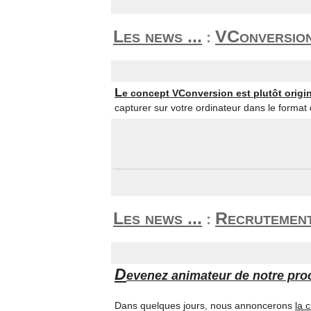
Les news ...
VConversion,
:
L
e concept VConversion est plutôt origi
capturer sur votre ordinateur dans le format 
Les news ...
Recrutement
:
D
evenez animateur de notre pro
Dans quelques jours, nous annoncerons
la 