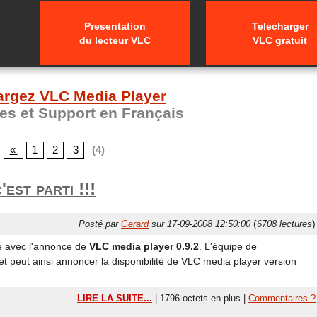
Presentation
Telecharger
du lecteur VLC
VLC gratuit
argez VLC Media Player
s et Support en Français
«
1
2
3
(4)
est parti !!!
(
)
Posté par
Gerard
sur 17-09-2008 12:50:00
6708 lectures
te avec l'annonce de
VLC media player 0.9.2
. L'équipe de
 et peut ainsi annoncer la disponibilité de VLC media player version
LIRE LA SUITE...
| 1796 octets en plus |
Commentaires ?