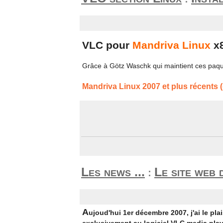
VLC pour
Mandriva Linux
x
Grâce à Götz Waschk qui maintient ces paqu
Mandriva Linux 2007 et plus récents (
Les news ...
Le site web 
:
A
ujoud'hui 1er décembre 2007, j'ai le pl
exclusivement au logiciel VLC media playe