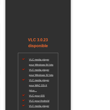
VLC 3.0.23
disponible
VLC media player
pour Windows 64 bits
VLC media player
pour Windows 32 bits
VLC media player
pour MAC OS-X
(réce...
VLC pour iOS
VLC pour Androïd
VLC media player