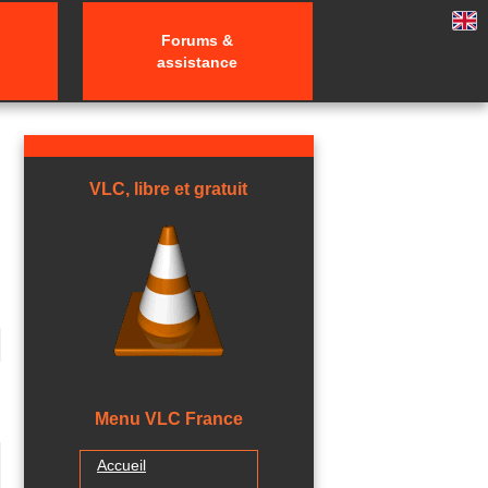
Forums &
assistance
VLC, libre et gratuit
Menu VLC France
Accueil