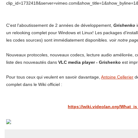
clip_id=1732418&server=vimeo.com&show_title=1&show_byline=1&s
C'est l'aboutissement de 2 années de développement,
Grishenko
i
un relooking complet pour Windows et Linux! Les packages d'instal
les codes sources) sont immédiatement disponibles.
voir notre pa
Nouveaux protocoles, nouveaux codecs, lecture audio améliorée, cor
liste des nouveautés dans
VLC media player - Grishenko
est impr
Pour tous ceux qui veulent en savoir davantage,
Antoine Cellerier
de
complet dans le Wiki officiel :
https://wiki.videolan.org/What_i