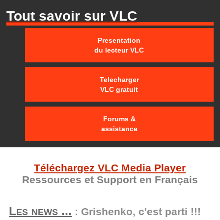
Tout savoir sur VLC
Presentation
du lecteur VLC
Telecharger
VLC gratuit
Forums &
assistance
Téléchargez VLC Media Player
Ressources et Support en Français
Les news ...
: Grishenko, c'est parti !!!