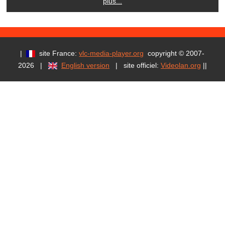
plus...
|
site France:
vlc-media-player.org
copyright © 2007-
2026 |
English version
| site officiel:
Videolan.org
|
|