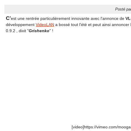
Posté pa
C'
est une rentrée particulièrement innovante avec l'annonce de
VL
développement
VideoLAN
a bossé tout l'été et peut ainsi annoncer 
0.9.2 , dixit "
Grishenko
" !
[video]https://vimeo.com/mooga