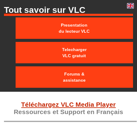
Tout savoir sur VLC
Presentation
du lecteur VLC
Telecharger
VLC gratuit
Forums &
assistance
Téléchargez VLC Media Player
Ressources et Support en Français