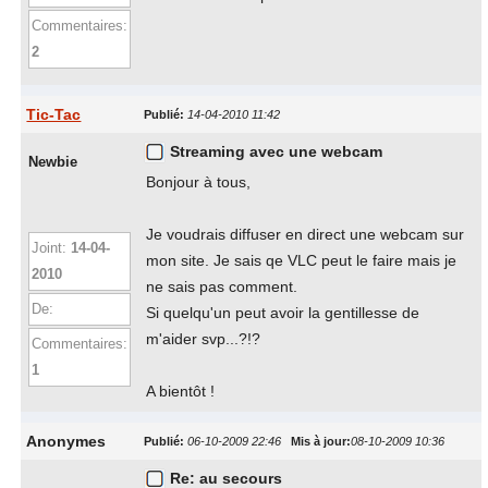
Commentaires:
2
Tic-Tac
Publié:
14-04-2010 11:42
Streaming avec une webcam
Newbie
Bonjour à tous,
Je voudrais diffuser en direct une webcam sur
Joint:
14-04-
mon site. Je sais qe VLC peut le faire mais je
2010
ne sais pas comment.
De:
Si quelqu'un peut avoir la gentillesse de
m'aider svp...?!?
Commentaires:
1
A bientôt !
Anonymes
Publié:
06-10-2009 22:46
Mis à jour:
08-10-2009 10:36
Re: au secours