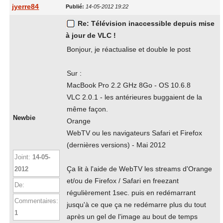
jyerre84
Publié:
14-05-2012 19:22
Re: Télévision inaccessible depuis mise
à jour de VLC !
Bonjour, je réactualise et double le post
Sur :
MacBook Pro 2.2 GHz 8Go - OS 10.6.8
VLC 2.0.1 - les antérieures buggaient de la
même façon.
Newbie
Orange
WebTV ou les navigateurs Safari et Firefox
(dernières versions) - Mai 2012
Joint:
14-05-
Ça lit à l'aide de WebTV les streams d'Orange
2012
et/ou de Firefox / Safari en freezant
De:
régulièrement 1sec. puis en redémarrant
Commentaires:
jusqu'à ce que ça ne redémarre plus du tout
1
après un gel de l'image au bout de temps