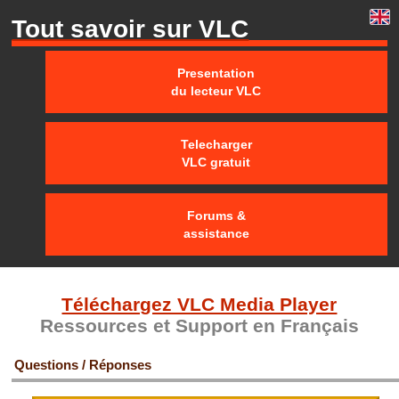
Tout savoir sur VLC
Presentation
du lecteur VLC
Telecharger
VLC gratuit
Forums &
assistance
Téléchargez VLC Media Player
Ressources et Support en Français
Questions / Réponses