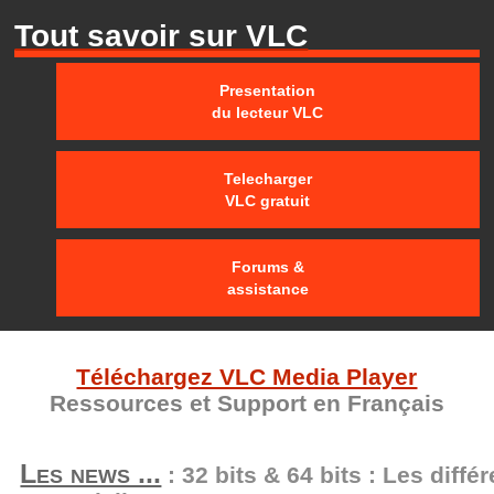
Tout savoir sur VLC
Presentation
du lecteur VLC
Telecharger
VLC gratuit
Forums &
assistance
Téléchargez VLC Media Player
Ressources et Support en Français
Les news ...
: 32 bits & 64 bits : Les diffé