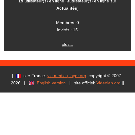
15
utilisateur(s) en ligne (
3
utilisateur(s) en ligne sur
Actualités
)
Membres: 0
Invités : 15
plus...
|
site France:
vlc-media-player.org
copyright © 2007-
2026 |
English version
| site officiel:
Videolan.org
|
|