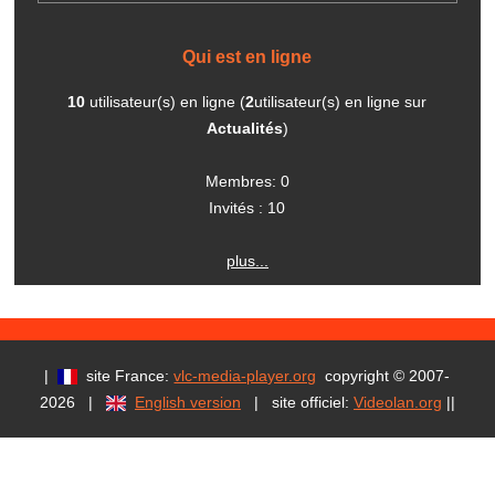
Qui est en ligne
10
utilisateur(s) en ligne (
2
utilisateur(s) en ligne sur
Actualités
)
Membres: 0
Invités : 10
plus...
|
site France:
vlc-media-player.org
copyright © 2007-
2026 |
English version
| site officiel:
Videolan.org
|
|