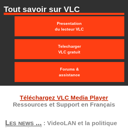
Tout savoir sur VLC
Presentation
du lecteur VLC
Telecharger
VLC gratuit
Forums &
assistance
Téléchargez VLC Media Player
Ressources et Support en Français
Les news ...
: VideoLAN et la politique