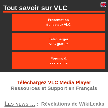
Tout savoir sur VLC
Presentation
du lecteur VLC
Telecharger
VLC gratuit
Forums &
assistance
Téléchargez VLC Media Player
Ressources et Support en Français
Les news ...
: Révélations de WikiLeaks